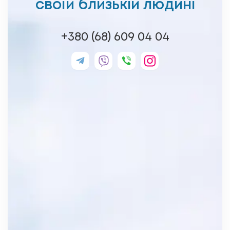
своїй
близькій людині
+380 (68) 609 04 04
Заповніть форму і ми зателефонуємо
вам протягом години