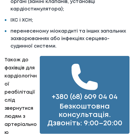
органі (заміні клапанів, установці
кардіостимулятора);
ІХС і ХСН;
перенесеному міокардиті та інших запальних
захворюваннях або інфекціях серцево-
судинної системи.
Також до
фахівців для
кардіологічн
ої
реабілітації
+380 (68) 609 04 04
слід
Безкоштовна
звернутися
консультація.
людям з
Дзвоніть: 9:00–20:00
артеріально
ю