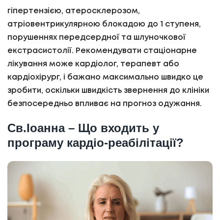
гіпертензією, атеросклерозом,
атріовентрикулярною блокадою до 1 ступеня,
порушеннях передсердної та шлуночкової
екстрасистолії. Рекомендувати стаціонарне
лікування може кардіолог, терапевт або
кардіохірург, і бажано максимально швидко це
зробити, оскільки швидкість звернення до клініки
безпосередньо впливає на прогноз одужання.
Св.Іоанна – Що входить у
програму кардіо-реабілітації?