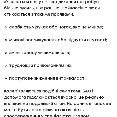
з’являється відчуття, що дихання потребує
більше зусиль, ніж раніше. Найчастіше люди
стикаються з такими проявами:
🔹 слабкість у руках або ногах, яка не минає;
🔹 м’язові посмикування або відчуття скутості;
🔹 зміни голосу чи вимови слів;
🔹 труднощі з прийоманням їжі;
🔹 поступове зниження витривалості.
Коли з’являються подібні симптоми БАС і
допомога підключається вчасно, це реально
впливає на подальший стан. На ранніх етапах це
може бути легка фізична активність і
спостереження у спеціаліста. Згодом