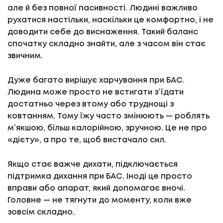
але й без повної пасивності. Людині важливо
рухатися настільки, наскільки це комфортно, і не
доводити себе до виснаження. Такий баланс
спочатку складно знайти, але з часом він стає
звичним.
Дуже багато вирішує харчування при БАС.
Людина може просто не встигати з’їдати
достатньо через втому або труднощі з
ковтанням. Тому їжу часто змінюють — роблять
м’якшою, більш калорійною, зручною. Це не про
«дієту», а про те, щоб вистачало сил.
Якщо стає важче дихати, підключається
підтримка дихання при БАС. Іноді це просто
вправи або апарат, який допомагає вночі.
Головне — не тягнути до моменту, коли вже
зовсім складно.