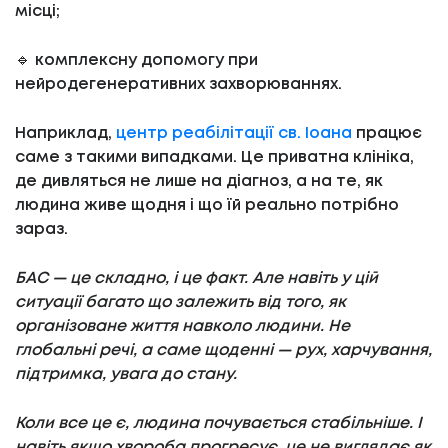
місці;
🔹 комплексну допомогу при
нейродегенеративних захворюваннях.
Наприклад,
центр реабілітації св. Іоана
працює
саме з такими випадками. Це приватна клініка,
де дивляться не лише на діагноз, а на те, як
людина живе щодня і що їй реально потрібно
зараз.
БАС — це складно, і це факт. Але навіть у цій
ситуації багато що залежить від того, як
організоване життя навколо людини. Не
глобальні речі, а саме щоденні — рух, харчування,
підтримка, увага до стану.
Коли все це є, людина почувається стабільніше. І
навіть якщо хвороба прогресує, це не виглядає як