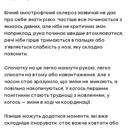
Бічний аміотрофічний склероз зазвичай не дає
про себе знати різко. Частіше все починається з
якихось дивних, але ніби не критичних змін.
Наприклад, рука починає швидше втомлюватися,
речі ніби гірше тримаються в пальцях або
з’являється слабкість у нозі, яку складно
пояснити.
Спочатку на це легко махнути рукою, легко
списати на втому або навантаження. Але з
часом стає зрозуміло, що зміни не зникають, а
повільно накопичуються. У когось першими
помітними стають труднощі з мовленням, у
когось — зміни в ході чи координації.
Пізніше можуть додатися моменти, які вже
складніше ігнорувати: стає важче ковтати або