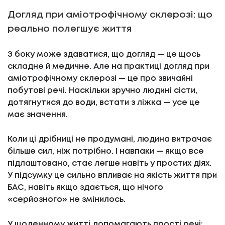
Догляд при аміотрофічному склерозі: що
реально полегшує життя
З боку може здаватися, що догляд — це щось
складне й медичне. Але на практиці догляд при
аміотрофічному склерозі — це про звичайні
побутові речі. Наскільки зручно людині сісти,
дотягнутися до води, встати з ліжка — усе це
має значення.
Коли ці дрібниці не продумані, людина витрачає
більше сил, ніж потрібно. І навпаки — якщо все
підлаштовано, стає легше навіть у простих діях.
У підсумку це сильно впливає на якість життя при
БАС, навіть якщо здається, що нічого
«серйозного» не змінилось.
У щоденному житті допомагають прості речі: