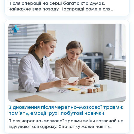
Після операції на серці багато хто думає:
найважче вже позаду. Насправді саме після
виписки починається період,...
Відновлення після черепно-мозкової травми:
пам’ять, емоції, рух і побутові навички
Після черепно-мозкової травми зміни зазвичай не
відчуваються одразу. Спочатку може навіть
здаватися, що все вже позаду,...