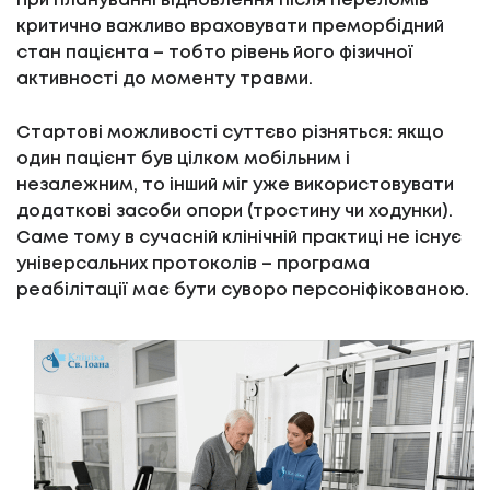
При плануванні відновлення після переломів
критично важливо враховувати преморбідний
стан пацієнта – тобто рівень його фізичної
активності до моменту травми.
Стартові можливості суттєво різняться: якщо
один пацієнт був цілком мобільним і
незалежним, то інший міг уже використовувати
додаткові засоби опори (тростину чи ходунки).
Саме тому в сучасній клінічній практиці не існує
універсальних протоколів – програма
реабілітації має бути суворо персоніфікованою.