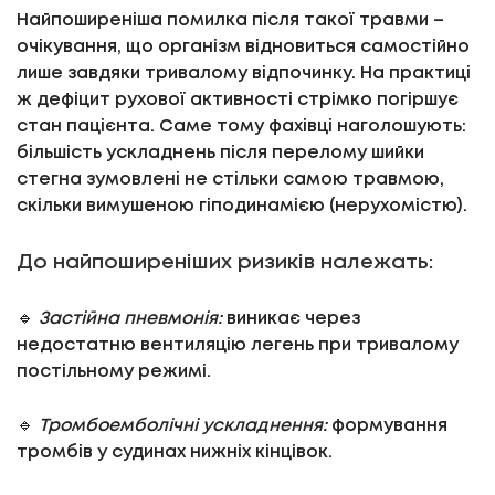
Найпоширеніша помилка після такої травми –
очікування, що організм відновиться самостійно
лише завдяки тривалому відпочинку. На практиці
ж дефіцит рухової активності стрімко погіршує
стан пацієнта. Саме тому фахівці наголошують:
більшість ускладнень після перелому шийки
стегна зумовлені не стільки самою травмою,
скільки вимушеною гіподинамією (нерухомістю).
До найпоширеніших ризиків належать:
🔹
Застійна пневмонія:
виникає через
недостатню вентиляцію легень при тривалому
постільному режимі.
🔹
Тромбоемболічні ускладнення:
формування
тромбів у судинах нижніх кінцівок.