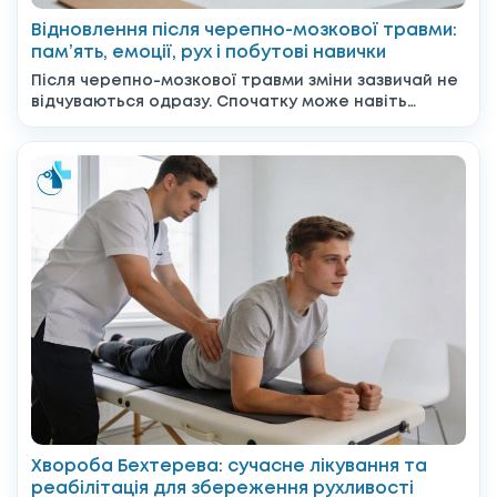
Відновлення після черепно-мозкової травми:
пам’ять, емоції, рух і побутові навички
Після черепно-мозкової травми зміни зазвичай не
відчуваються одразу. Спочатку може навіть
здаватися, що все вже позаду,...
Хвороба Бехтерева: сучасне лікування та
реабілітація для збереження рухливості